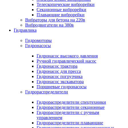
Телескопические виброрейки
Секционные виброрейки
Плавающие виброрейки
Вибраторы для бетона на 220в
Вибродвигатели на 380в
Гидравлика
Гидромоторы
Гидронасосы
Гидронасос высокого давления
Ручной гидравлический насос
Гидронасос трактора
Гидронасос для пресса
Гидронасос погрузчика
Гидронасос экскаватора
Поршневые гидронасосы
Гидрораспределители
Гидрораспределители спецтехники
Гидрораспределители секционные
Гидрораспределители с ручным
управлением
Гидрораспределители плавающие
Гидрораспределители односекционные