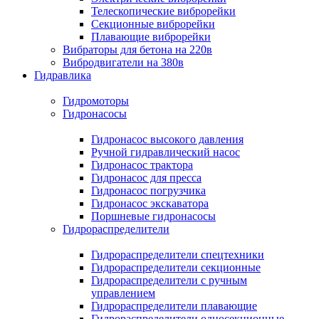
Телескопические виброрейки
Секционные виброрейки
Плавающие виброрейки
Вибраторы для бетона на 220в
Вибродвигатели на 380в
Гидравлика
Гидромоторы
Гидронасосы
Гидронасос высокого давления
Ручной гидравлический насос
Гидронасос трактора
Гидронасос для пресса
Гидронасос погрузчика
Гидронасос экскаватора
Поршневые гидронасосы
Гидрораспределители
Гидрораспределители спецтехники
Гидрораспределители секционные
Гидрораспределители с ручным
управлением
Гидрораспределители плавающие
Гидрораспределители односекционные