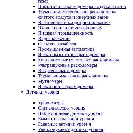
газов
Портативные расходомеры воздуха и газов
Термоанемометрические расходомеры
сжатого воздуха и инертных газов
Вентиляция и кондиционирование
Экология и гидрометеорология
Пищевая промышленность
Водоснабжение
Сельское хозяйство
Промышленная автоматика
Электромагнитные расходомеры
Кориолисовые (массовые) расходомеры
Ультразвуковые расходомеры
Вихревые расходомеры
Термально-массовые расходомеры
Мутномеры
Электронные расходомеры
Датчики уровня
Уровнемеры
Сигнализаторы уровня
Вибрационные датчики уровня
Емкостные датчики уровня
Радарные датчики уровня
Ультразвуковые датчики уровня