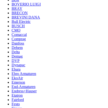
BOVERIO LUIGI
BRAY
BRECON
BREVINI DANA
Bull Electric
BUSCH
CMO
Comaccal
Comprag
Danfoss
Debem
Delta
Demag
DVP
Dynapac
Ebara
Ebro Armaturen
EkoAir
Emerson
End-Armaturen
Endress+Hauser
Etatron
Fairford
Festo