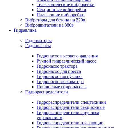
Телескопические виброрейки
Секционные виброрейки
Плавающие виброрейки
Вибраторы для бетона на 220в
Вибродвигатели на 380в
Гидравлика
Гидромоторы
Гидронасосы
Гидронасос высокого давления
Ручной гидравлический насос
Гидронасос трактора
Гидронасос для пресса
Гидронасос погрузчика
Гидронасос экскаватора
Поршневые гидронасосы
Гидрораспределители
Гидрораспределители спецтехники
Гидрораспределители секционные
Гидрораспределители с ручным
управлением
Гидрораспределители плавающие
Гидрораспределители односекционные