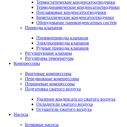
Термостатические конденсатоотводчики
Термодинамические конденсатоотводчики
Поплавковые конденсатоотводчики
Биметаллические конденсатоотводчики
Оборудование пароконденсатных систем
Приводы клапанов
Пневмоприводы клапанов
Электроприводы клапанов
Ручные приводы клапанов
Регулирующие клапаны
Регуляторы температуры
Компрессоры
Винтовые компрессоры
Передвижные компрессоры
Поршневые компрессоры
Подготовка сжатого воздуха
Удаление конденсата из сжатого воздуха
Охладители сжатого воздуха
Осушители сжатого воздуха
Насосы
Бочковые насосы