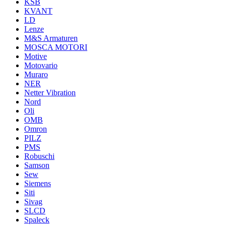
KSB
KVANT
LD
Lenze
M&S Armaturen
MOSCA MOTORI
Motive
Motovario
Muraro
NER
Netter Vibration
Nord
Oli
OMB
Omron
PILZ
PMS
Robuschi
Samson
Sew
Siemens
Siti
Sivag
SLCD
Spaleck