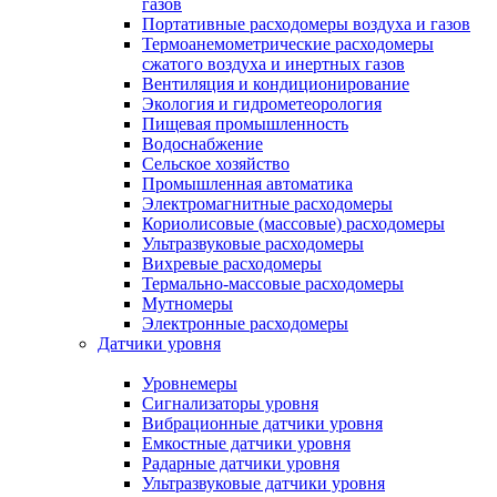
газов
Портативные расходомеры воздуха и газов
Термоанемометрические расходомеры
сжатого воздуха и инертных газов
Вентиляция и кондиционирование
Экология и гидрометеорология
Пищевая промышленность
Водоснабжение
Сельское хозяйство
Промышленная автоматика
Электромагнитные расходомеры
Кориолисовые (массовые) расходомеры
Ультразвуковые расходомеры
Вихревые расходомеры
Термально-массовые расходомеры
Мутномеры
Электронные расходомеры
Датчики уровня
Уровнемеры
Сигнализаторы уровня
Вибрационные датчики уровня
Емкостные датчики уровня
Радарные датчики уровня
Ультразвуковые датчики уровня