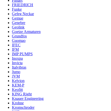
Fimars
FRIEDRICH
Funke
Gefeg Neckar
Gemue
Genebre
Geolink
Goetze Armaturen
Grundfos
Guomao
IFEC
IFM
IMP PUMPS
Inoxpa
Invicta
Italvibras
Jumo
JVM
Kelvion
KEM-P
Keofitt
KING Right
Knauer Engineering
Krohne
Kromschroder