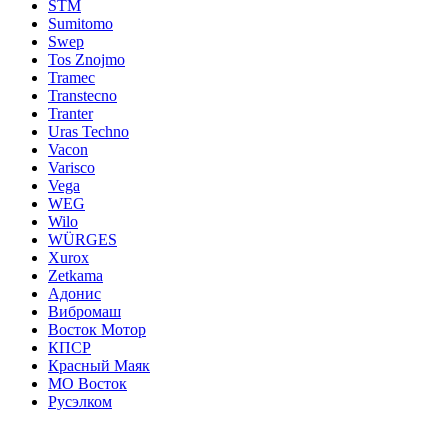
STM
Sumitomo
Swep
Tos Znojmo
Tramec
Transtecno
Tranter
Uras Techno
Vacon
Varisco
Vega
WEG
Wilo
WÜRGES
Xurox
Zetkama
Адонис
Вибромаш
Восток Мотор
КПСР
Красный Маяк
МО Восток
Русэлком