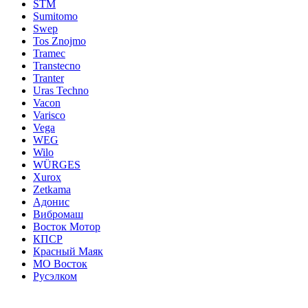
STM
Sumitomo
Swep
Tos Znojmo
Tramec
Transtecno
Tranter
Uras Techno
Vacon
Varisco
Vega
WEG
Wilo
WÜRGES
Xurox
Zetkama
Адонис
Вибромаш
Восток Мотор
КПСР
Красный Маяк
МО Восток
Русэлком