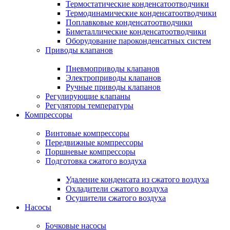
Термостатические конденсатоотводчики
Термодинамические конденсатоотводчики
Поплавковые конденсатоотводчики
Биметаллические конденсатоотводчики
Оборудование пароконденсатных систем
Приводы клапанов
Пневмоприводы клапанов
Электроприводы клапанов
Ручные приводы клапанов
Регулирующие клапаны
Регуляторы температуры
Компрессоры
Винтовые компрессоры
Передвижные компрессоры
Поршневые компрессоры
Подготовка сжатого воздуха
Удаление конденсата из сжатого воздуха
Охладители сжатого воздуха
Осушители сжатого воздуха
Насосы
Бочковые насосы