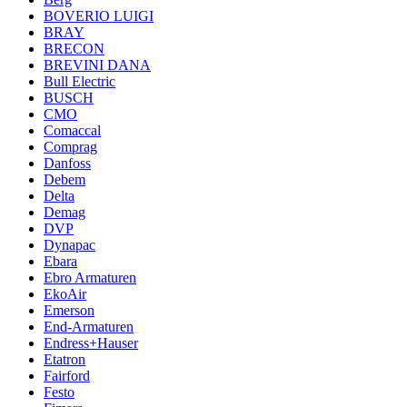
BOVERIO LUIGI
BRAY
BRECON
BREVINI DANA
Bull Electric
BUSCH
CMO
Comaccal
Comprag
Danfoss
Debem
Delta
Demag
DVP
Dynapac
Ebara
Ebro Armaturen
EkoAir
Emerson
End-Armaturen
Endress+Hauser
Etatron
Fairford
Festo