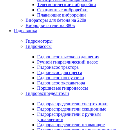
Телескопические виброрейки
Секционные виброрейки
Плавающие виброрейки
Вибраторы для бетона на 220в
Вибродвигатели на 380в
Гидравлика
Гидромоторы
Гидронасосы
Гидронасос высокого давления
Ручной гидравлический насос
Гидронасос трактора
Гидронасос для пресса
Гидронасос погрузчика
Гидронасос экскаватора
Поршневые гидронасосы
Гидрораспределители
Гидрораспределители спецтехники
Гидрораспределители секционные
Гидрораспределители с ручным
управлением
Гидрораспределители плавающие
Гидрораспределители односекционные