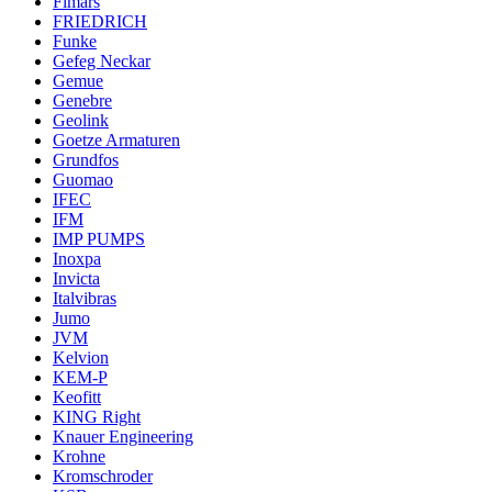
Fimars
FRIEDRICH
Funke
Gefeg Neckar
Gemue
Genebre
Geolink
Goetze Armaturen
Grundfos
Guomao
IFEC
IFM
IMP PUMPS
Inoxpa
Invicta
Italvibras
Jumo
JVM
Kelvion
KEM-P
Keofitt
KING Right
Knauer Engineering
Krohne
Kromschroder