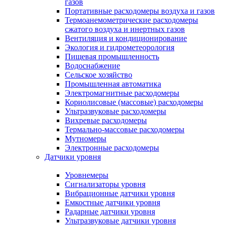
газов
Портативные расходомеры воздуха и газов
Термоанемометрические расходомеры
сжатого воздуха и инертных газов
Вентиляция и кондиционирование
Экология и гидрометеорология
Пищевая промышленность
Водоснабжение
Сельское хозяйство
Промышленная автоматика
Электромагнитные расходомеры
Кориолисовые (массовые) расходомеры
Ультразвуковые расходомеры
Вихревые расходомеры
Термально-массовые расходомеры
Мутномеры
Электронные расходомеры
Датчики уровня
Уровнемеры
Сигнализаторы уровня
Вибрационные датчики уровня
Емкостные датчики уровня
Радарные датчики уровня
Ультразвуковые датчики уровня