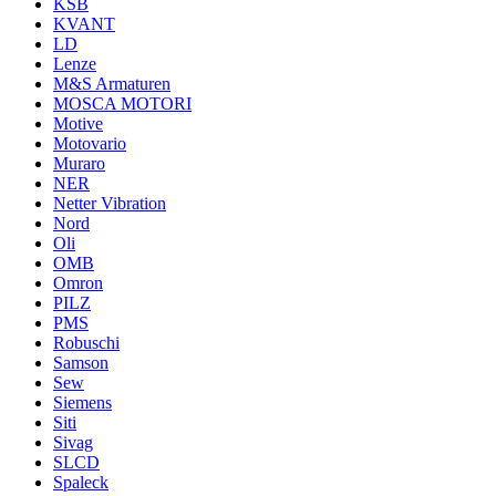
KSB
KVANT
LD
Lenze
M&S Armaturen
MOSCA MOTORI
Motive
Motovario
Muraro
NER
Netter Vibration
Nord
Oli
OMB
Omron
PILZ
PMS
Robuschi
Samson
Sew
Siemens
Siti
Sivag
SLCD
Spaleck