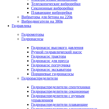
Телескопические виброрейки
Секционные виброрейки
Плавающие виброрейки
Вибраторы для бетона на 220в
Вибродвигатели на 380в
Гидравлика
Гидромоторы
Гидронасосы
Гидронасос высокого давления
Ручной гидравлический насос
Гидронасос трактора
Гидронасос для пресса
Гидронасос погрузчика
Гидронасос экскаватора
Поршневые гидронасосы
Гидрораспределители
Гидрораспределители спецтехники
Гидрораспределители секционные
Гидрораспределители с ручным
управлением
Гидрораспределители плавающие
Гидрораспределители односекционные