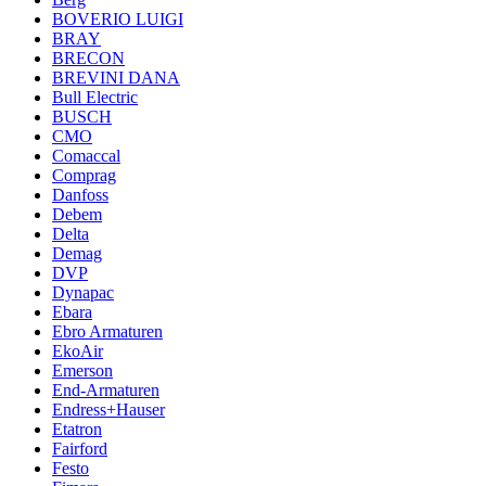
BOVERIO LUIGI
BRAY
BRECON
BREVINI DANA
Bull Electric
BUSCH
CMO
Comaccal
Comprag
Danfoss
Debem
Delta
Demag
DVP
Dynapac
Ebara
Ebro Armaturen
EkoAir
Emerson
End-Armaturen
Endress+Hauser
Etatron
Fairford
Festo