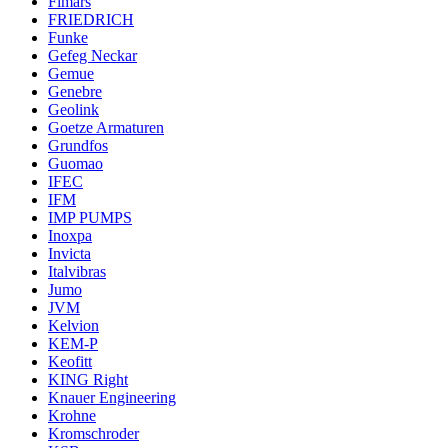
Fimars
FRIEDRICH
Funke
Gefeg Neckar
Gemue
Genebre
Geolink
Goetze Armaturen
Grundfos
Guomao
IFEC
IFM
IMP PUMPS
Inoxpa
Invicta
Italvibras
Jumo
JVM
Kelvion
KEM-P
Keofitt
KING Right
Knauer Engineering
Krohne
Kromschroder