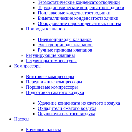
Термостатические конденсатоотводчики
Термодинамические конденсатоотводчики
Поплавковые конденсатоотводчики
Биметаллические конденсатоотводчики
Оборудование пароконденсатных систем
Приводы клапанов
Пневмоприводы клапанов
Электроприводы клапанов
Ручные приводы клапанов
Регулирующие клапаны
Регуляторы температуры
Компрессоры
Винтовые компрессоры
Передвижные компрессоры
Поршневые компрессоры
Подготовка сжатого воздуха
Удаление конденсата из сжатого воздуха
Охладители сжатого воздуха
Осушители сжатого воздуха
Насосы
Бочковые насосы