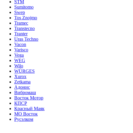
STM
Sumitomo
Swep
Tos Znojmo
Tramec
Transtecno
Tranter
Uras Techno
Vacon
Varisco
Vega
WEG
Wilo
WÜRGES
Xurox
Zetkama
Адонис
Вибромаш
Восток Мотор
КПСР
Красный Маяк
МО Восток
Русэлком