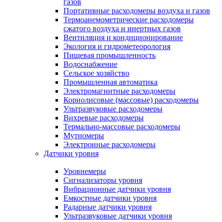
газов
Портативные расходомеры воздуха и газов
Термоанемометрические расходомеры
сжатого воздуха и инертных газов
Вентиляция и кондиционирование
Экология и гидрометеорология
Пищевая промышленность
Водоснабжение
Сельское хозяйство
Промышленная автоматика
Электромагнитные расходомеры
Кориолисовые (массовые) расходомеры
Ультразвуковые расходомеры
Вихревые расходомеры
Термально-массовые расходомеры
Мутномеры
Электронные расходомеры
Датчики уровня
Уровнемеры
Сигнализаторы уровня
Вибрационные датчики уровня
Емкостные датчики уровня
Радарные датчики уровня
Ультразвуковые датчики уровня