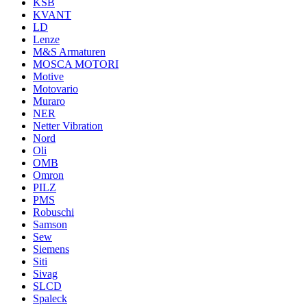
KSB
KVANT
LD
Lenze
M&S Armaturen
MOSCA MOTORI
Motive
Motovario
Muraro
NER
Netter Vibration
Nord
Oli
OMB
Omron
PILZ
PMS
Robuschi
Samson
Sew
Siemens
Siti
Sivag
SLCD
Spaleck