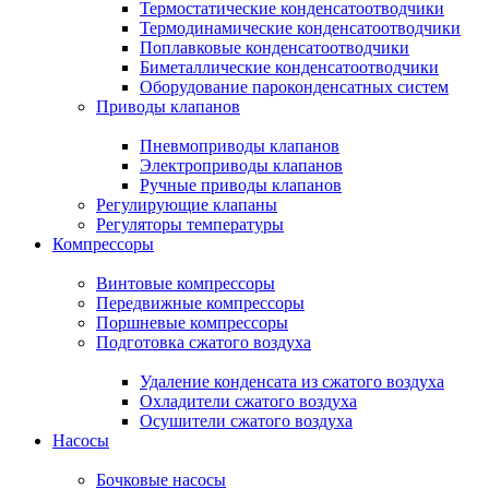
Термостатические конденсатоотводчики
Термодинамические конденсатоотводчики
Поплавковые конденсатоотводчики
Биметаллические конденсатоотводчики
Оборудование пароконденсатных систем
Приводы клапанов
Пневмоприводы клапанов
Электроприводы клапанов
Ручные приводы клапанов
Регулирующие клапаны
Регуляторы температуры
Компрессоры
Винтовые компрессоры
Передвижные компрессоры
Поршневые компрессоры
Подготовка сжатого воздуха
Удаление конденсата из сжатого воздуха
Охладители сжатого воздуха
Осушители сжатого воздуха
Насосы
Бочковые насосы