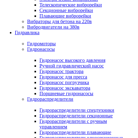
Телескопические виброрейки
Секционные виброрейки
Плавающие виброрейки
Вибраторы для бетона на 220в
Вибродвигатели на 380в
Гидравлика
Гидромоторы
Гидронасосы
Гидронасос высокого давления
Ручной гидравлический насос
Гидронасос трактора
Гидронасос для пресса
Гидронасос погрузчика
Гидронасос экскаватора
Поршневые гидронасосы
Гидрораспределители
Гидрораспределители спецтехники
Гидрораспределители секционные
Гидрораспределители с ручным
управлением
Гидрораспределители плавающие
Гидрораспределители односекционные