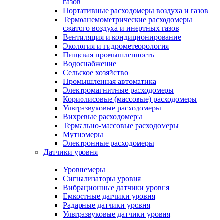
газов
Портативные расходомеры воздуха и газов
Термоанемометрические расходомеры
сжатого воздуха и инертных газов
Вентиляция и кондиционирование
Экология и гидрометеорология
Пищевая промышленность
Водоснабжение
Сельское хозяйство
Промышленная автоматика
Электромагнитные расходомеры
Кориолисовые (массовые) расходомеры
Ультразвуковые расходомеры
Вихревые расходомеры
Термально-массовые расходомеры
Мутномеры
Электронные расходомеры
Датчики уровня
Уровнемеры
Сигнализаторы уровня
Вибрационные датчики уровня
Емкостные датчики уровня
Радарные датчики уровня
Ультразвуковые датчики уровня