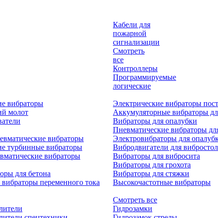
Кабели для
пожарной
сигнализации
Смотреть
все
Контроллеры
Программируемые
логические
ие вибраторы
Электрические вибраторы пост
ий молот
Аккумуляторные вибраторы дл
ватели
Вибраторы для опалубки
Пневматические вибраторы дл
евматические вибраторы
Электровибраторы для опалуб
ие турбинные вибраторы
Вибродвигатели для вибростол
вматические вибраторы
Вибраторы для вибросита
Вибраторы для грохота
оры для бетона
Вибраторы для стяжки
 вибраторы переменного тока
Высокочастотные вибраторы
Смотреть все
лители
Гидрозамки
лители спецтехники
Гидрозамок стрелы