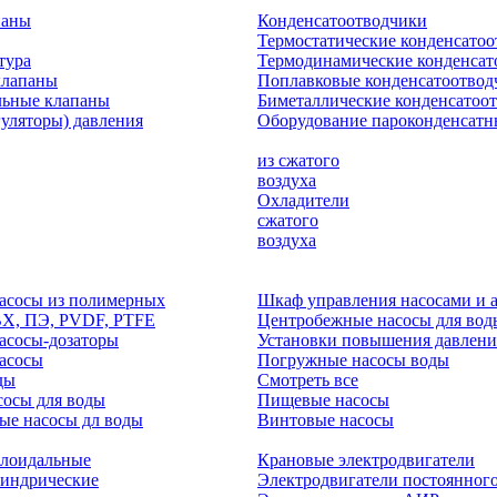
паны
Конденсатоотводчики
Термостатические конденсато
тура
Термодинамические конденсат
клапаны
Поплавковые конденсатоотвод
льные клапаны
Биметаллические конденсатоо
гуляторы) давления
Оборудование пароконденсатн
из сжатого
воздуха
Охладители
сжатого
воздуха
асосы из полимерных
Шкаф управления насосами и 
ВХ, ПЭ, PVDF, PTFE
Центробежные насосы для вод
асосы-дозаторы
Установки повышения давлени
асосы
Погружные насосы воды
ды
Смотреть все
осы для воды
Пищевые насосы
ые насосы дл воды
Винтовые насосы
клоидальные
Крановые электродвигатели
линдрические
Электродвигатели постоянного