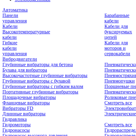
Автоматика
Панели
Барабанные
управления
кабели
Кабели
Кабели для
Высокотемпературные
буксируемых
кабели
цепей
Гибкие
Кабели для
кабели
моторов и
управления
сервокабели
Вибродвигатели
Глубинные вибраторы для бетона
Пневматическ
Булава для вибратора
Пневматическ
Высокочастотные глубинные вибраторы
Пневмостряхи
Глубинные вибраторы с булавой
Пневмопушки
Глубинные вибраторы с гибким валом
Поршневые пн
Портативные глубинные вибраторы
Пневматическ
Площадочные вибраторы
Роликовые пне
Фланцевые вибраторы
Смотреть все
Вибраторы FD
Электровибрат
Длинные вибраторы
Электрические
Гидравлика
Гидромоторы
Смотреть все
Гидронасосы
Гидрораспреде
Гидронасос высокого давления
Гидрораспреде