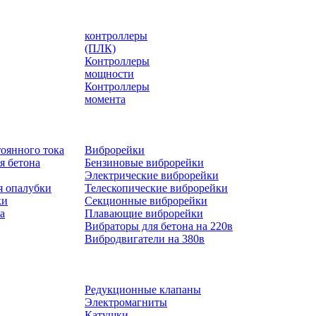
контроллеры
(ПЛК)
Контроллеры
мощности
Контроллеры
момента
оянного тока
Виброрейки
я бетона
Бензиновые виброрейки
Электрические виброрейки
я опалубки
Телескопические виброрейки
ки
Секционные виброрейки
а
Плавающие виброрейки
Вибраторы для бетона на 220в
Вибродвигатели на 380в
Редукционные клапаны
Электромагниты
Катушки