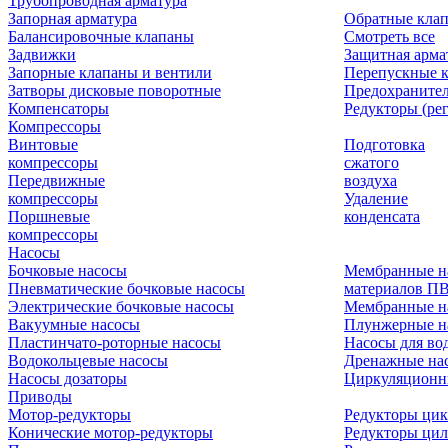
Трубопроводная арматура
Запорная арматура
Обратные кла
Балансировочные клапаны
Смотреть все
Задвижки
Защитная арма
Запорные клапаны и вентили
Перепускные 
Затворы дисковые поворотные
Предохраните
Компенсаторы
Редукторы (ре
Компрессоры
Винтовые
Подготовка
компрессоры
сжатого
Передвижные
воздуха
компрессоры
Удаление
Поршневые
конденсата
компрессоры
Насосы
Бочковые насосы
Мембранные н
Пневматические бочковые насосы
материалов П
Электрические бочковые насосы
Мембранные н
Вакуумные насосы
Плунжерные н
Пластинчато-роторные насосы
Насосы для во
Водокольцевые насосы
Дренажные нас
Насосы дозаторы
Циркуляционн
Приводы
Мотор-редукторы
Редукторы ци
Конические мотор-редукторы
Редукторы ци