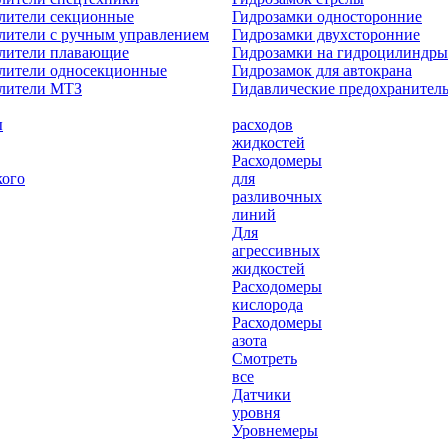
лители секционные
Гидрозамки односторонние
лители с ручным управлением
Гидрозамки двухсторонние
елители плавающие
Гидрозамки на гидроцилиндры
лители односекционные
Гидрозамок для автокрана
елители МТЗ
Гидавлические предохранител
ы
расходов
жидкостей
Расходомеры
кого
для
разливочных
линий
Для
агрессивных
жидкостей
Расходомеры
кислорода
Расходомеры
азота
Смотреть
все
Датчики
уровня
Уровнемеры