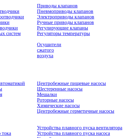
Приводы клапанов
отводчики
Пневмоприводы клапанов
оотводчики
Электроприводы клапанов
чики
Ручные приводы клапанов
тводчики
Регулирующие клапаны
ых систем
Регуляторы температуры
Осушители
сжатого
воздуха
автоматикой
Центробежные пищевые насосы
ы
Шестеренные насосы
я
Мешалки
Роторные насосы
Химические насосы
Центробежные герметичные насосы
Устройства плавного пуска вентилятора
 тока
Устройства плавного пуска насоса