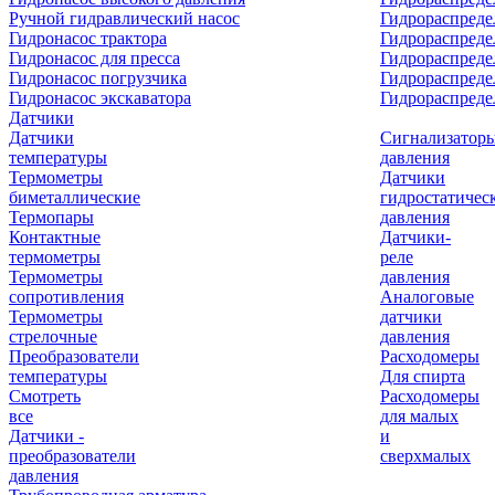
Ручной гидравлический насос
Гидрораспреде
Гидронасос трактора
Гидрораспреде
Гидронасос для пресса
Гидрораспред
Гидронасос погрузчика
Гидрораспреде
Гидронасос экскаватора
Гидрораспред
Датчики
Датчики
Сигнализатор
температуры
давления
Термометры
Датчики
биметаллические
гидростатичес
Термопары
давления
Контактные
Датчики-
термометры
реле
Термометры
давления
сопротивления
Аналоговые
Термометры
датчики
стрелочные
давления
Преобразователи
Расходомеры
температуры
Для спирта
Смотреть
Расходомеры
все
для малых
Датчики -
и
преобразователи
сверхмалых
давления