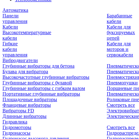
Автоматика
Панели
Барабанные
управления
кабели
Кабели
Кабели для
Высокотемпературные
буксируемых
кабели
цепей
Гибкие
Кабели для
кабели
моторов и
управления
сервокабели
Вибродвигатели
Глубинные вибраторы для бетона
Пневматическ
Булава для вибратора
Пневматическ
Высокочастотные глубинные вибраторы
Пневмостряхи
Глубинные вибраторы с булавой
Пневмопушки
Глубинные вибраторы с гибким валом
Поршневые пн
Портативные глубинные вибраторы
Пневматическ
Площадочные вибраторы
Роликовые пне
Фланцевые вибраторы
Смотреть все
Вибраторы FD
Электровибрат
Длинные вибраторы
Электрические
Гидравлика
Гидромоторы
Смотреть все
Гидронасосы
Гидрораспреде
Гидронасос высокого давления
Гидрораспреде