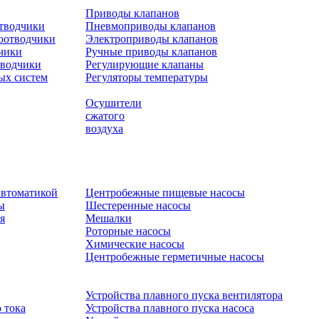
Приводы клапанов
отводчики
Пневмоприводы клапанов
оотводчики
Электроприводы клапанов
чики
Ручные приводы клапанов
тводчики
Регулирующие клапаны
ых систем
Регуляторы температуры
Осушители
сжатого
воздуха
автоматикой
Центробежные пищевые насосы
ы
Шестеренные насосы
я
Мешалки
Роторные насосы
Химические насосы
Центробежные герметичные насосы
Устройства плавного пуска вентилятора
 тока
Устройства плавного пуска насоса