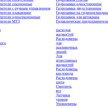
лители секционные
Гидрозамки односторонние
лители с ручным управлением
Гидрозамки двухсторонние
елители плавающие
Гидрозамки на гидроцилиндры
лители односекционные
Гидрозамок для автокрана
елители МТЗ
Гидавлические предохранител
ы
расходов
жидкостей
Расходомеры
кого
для
разливочных
линий
Для
агрессивных
жидкостей
Расходомеры
кислорода
Расходомеры
азота
Смотреть
все
Датчики
уровня
Уровнемеры