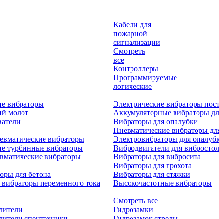
Кабели для
пожарной
сигнализации
Смотреть
все
Контроллеры
Программируемые
логические
ие вибраторы
Электрические вибраторы пост
ий молот
Аккумуляторные вибраторы дл
ватели
Вибраторы для опалубки
Пневматические вибраторы дл
евматические вибраторы
Электровибраторы для опалуб
ие турбинные вибраторы
Вибродвигатели для вибростол
вматические вибраторы
Вибраторы для вибросита
Вибраторы для грохота
оры для бетона
Вибраторы для стяжки
 вибраторы переменного тока
Высокочастотные вибраторы
Смотреть все
лители
Гидрозамки
лители спецтехники
Гидрозамок стрелы