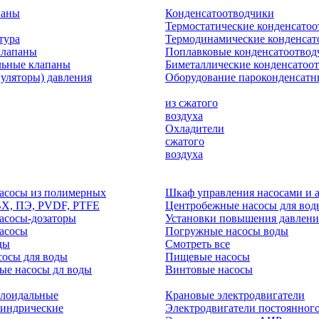
паны
Конденсатоотводчики
Термостатические конденсато
тура
Термодинамические конденсат
клапаны
Поплавковые конденсатоотвод
льные клапаны
Биметаллические конденсатоо
гуляторы) давления
Оборудование пароконденсатн
из сжатого
воздуха
Охладители
сжатого
воздуха
асосы из полимерных
Шкаф управления насосами и 
ВХ, ПЭ, PVDF, PTFE
Центробежные насосы для вод
асосы-дозаторы
Установки повышения давлени
асосы
Погружные насосы воды
ды
Смотреть все
осы для воды
Пищевые насосы
ые насосы дл воды
Винтовые насосы
клоидальные
Крановые электродвигатели
линдрические
Электродвигатели постоянного