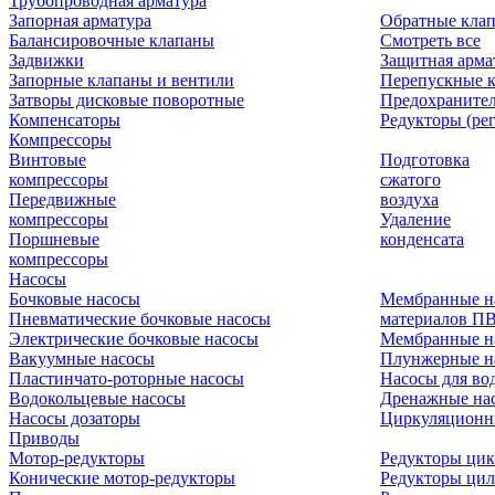
Трубопроводная арматура
Запорная арматура
Обратные кла
Балансировочные клапаны
Смотреть все
Задвижки
Защитная арма
Запорные клапаны и вентили
Перепускные 
Затворы дисковые поворотные
Предохраните
Компенсаторы
Редукторы (ре
Компрессоры
Винтовые
Подготовка
компрессоры
сжатого
Передвижные
воздуха
компрессоры
Удаление
Поршневые
конденсата
компрессоры
Насосы
Бочковые насосы
Мембранные н
Пневматические бочковые насосы
материалов П
Электрические бочковые насосы
Мембранные н
Вакуумные насосы
Плунжерные н
Пластинчато-роторные насосы
Насосы для во
Водокольцевые насосы
Дренажные нас
Насосы дозаторы
Циркуляционн
Приводы
Мотор-редукторы
Редукторы ци
Конические мотор-редукторы
Редукторы ци