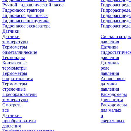
Ручной гидравлический насос
Гидрораспреде
Гидронасос трактора
Гидрораспреде
Гидронасос для пресса
Гидрораспред
Гидронасос погрузчика
Гидрораспреде
Гидронасос экскаватора
Гидрораспред
Датчики
Датчики
Сигнализатор
температуры
давления
Термометры
Датчики
биметаллические
гидростатичес
Термопары
давления
Контактные
Датчики-
термометры
реле
Термометры
давления
сопротивления
Аналоговые
Термометры
датчики
стрелочные
давления
Преобразователи
Расходомеры
температуры
Для спирта
Смотреть
Расходомеры
все
для малых
Датчики -
и
преобразователи
сверхмалых
давления