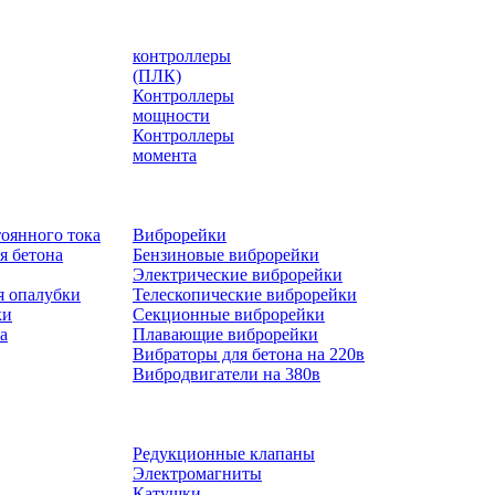
контроллеры
(ПЛК)
Контроллеры
мощности
Контроллеры
момента
оянного тока
Виброрейки
я бетона
Бензиновые виброрейки
Электрические виброрейки
я опалубки
Телескопические виброрейки
ки
Секционные виброрейки
а
Плавающие виброрейки
Вибраторы для бетона на 220в
Вибродвигатели на 380в
Редукционные клапаны
Электромагниты
Катушки