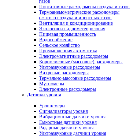
газов
Портативные расходомеры воздуха и газов
Термоанемометрические расходомеры
сжатого воздуха и инертных газов
Вентиляция и кондиционирование
Экология и гидрометеорология
Пищевая промышленность
Водоснабжение
Сельское хозяйство
Промышленная автоматика
Электромагнитные расходомеры
Кориолисовые (массовые) расходомеры
Ультразвуковые расходомеры
Вихревые расходомеры
Термально-массовые расходомеры
Мутномеры
Электронные расходомеры
Датчики уровня
Уровнемеры
Сигнализаторы уровня
Вибрационные датчики уровня
Емкостные датчики уровня
Радарные датчики уровня
Ультразвуковые датчики уровня