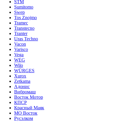
STM
Sumitomo
Swep
Tos Znojmo
Tramec
Transtecno
Tranter
Uras Techno
Vacon
Varisco
Vega
WEG
Wilo
WÜRGES
Xurox
Zetkama
Адонис
Вибромаш
Восток Мотор
КПСР
Красный Маяк
МО Восток
Русэлком