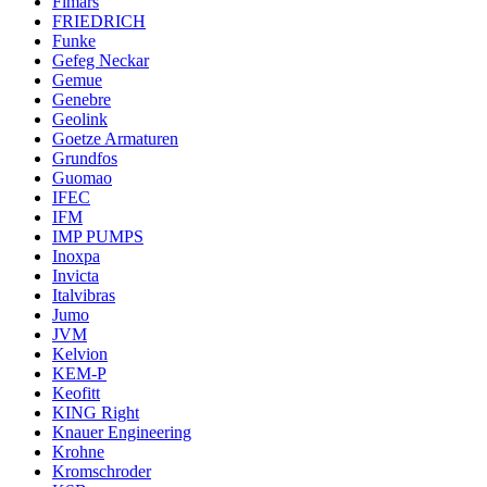
Fimars
FRIEDRICH
Funke
Gefeg Neckar
Gemue
Genebre
Geolink
Goetze Armaturen
Grundfos
Guomao
IFEC
IFM
IMP PUMPS
Inoxpa
Invicta
Italvibras
Jumo
JVM
Kelvion
KEM-P
Keofitt
KING Right
Knauer Engineering
Krohne
Kromschroder