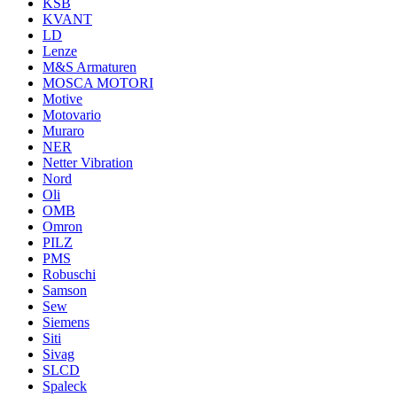
KSB
KVANT
LD
Lenze
M&S Armaturen
MOSCA MOTORI
Motive
Motovario
Muraro
NER
Netter Vibration
Nord
Oli
OMB
Omron
PILZ
PMS
Robuschi
Samson
Sew
Siemens
Siti
Sivag
SLCD
Spaleck