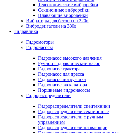
Телескопические виброрейки
Секционные виброрейки
Плавающие виброрейки
Вибраторы для бетона на 220в
Вибродвигатели на 380в
Гидравлика
Гидромоторы
Гидронасосы
Гидронасос высокого давления
Ручной гидравлический насос
Гидронасос трактора
Гидронасос для пресса
Гидронасос погрузчика
Гидронасос экскаватора
Поршневые гидронасосы
Гидрораспределители
Гидрораспределители спецтехники
Гидрораспределители секционные
Гидрораспределители с ручным
управлением
Гидрораспределители плавающие
Гидрораспределители односекционные