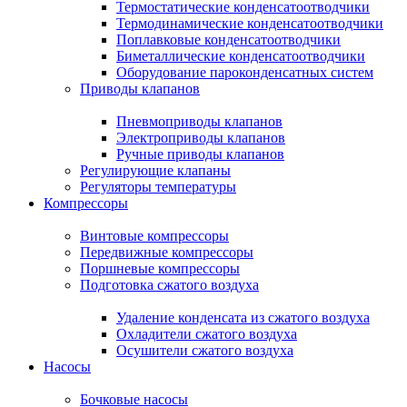
Термостатические конденсатоотводчики
Термодинамические конденсатоотводчики
Поплавковые конденсатоотводчики
Биметаллические конденсатоотводчики
Оборудование пароконденсатных систем
Приводы клапанов
Пневмоприводы клапанов
Электроприводы клапанов
Ручные приводы клапанов
Регулирующие клапаны
Регуляторы температуры
Компрессоры
Винтовые компрессоры
Передвижные компрессоры
Поршневые компрессоры
Подготовка сжатого воздуха
Удаление конденсата из сжатого воздуха
Охладители сжатого воздуха
Осушители сжатого воздуха
Насосы
Бочковые насосы