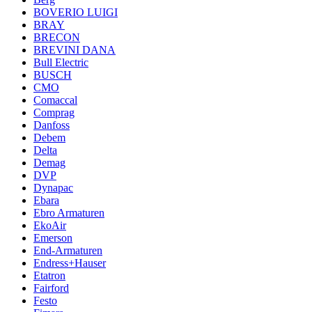
BOVERIO LUIGI
BRAY
BRECON
BREVINI DANA
Bull Electric
BUSCH
CMO
Comaccal
Comprag
Danfoss
Debem
Delta
Demag
DVP
Dynapac
Ebara
Ebro Armaturen
EkoAir
Emerson
End-Armaturen
Endress+Hauser
Etatron
Fairford
Festo