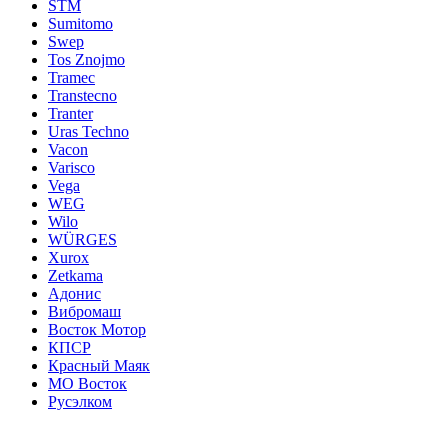
STM
Sumitomo
Swep
Tos Znojmo
Tramec
Transtecno
Tranter
Uras Techno
Vacon
Varisco
Vega
WEG
Wilo
WÜRGES
Xurox
Zetkama
Адонис
Вибромаш
Восток Мотор
КПСР
Красный Маяк
МО Восток
Русэлком