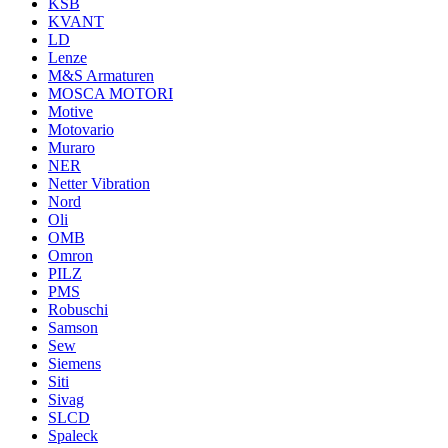
KSB
KVANT
LD
Lenze
M&S Armaturen
MOSCA MOTORI
Motive
Motovario
Muraro
NER
Netter Vibration
Nord
Oli
OMB
Omron
PILZ
PMS
Robuschi
Samson
Sew
Siemens
Siti
Sivag
SLCD
Spaleck