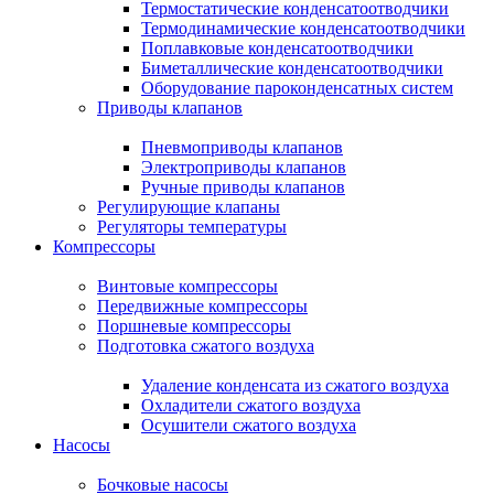
Термостатические конденсатоотводчики
Термодинамические конденсатоотводчики
Поплавковые конденсатоотводчики
Биметаллические конденсатоотводчики
Оборудование пароконденсатных систем
Приводы клапанов
Пневмоприводы клапанов
Электроприводы клапанов
Ручные приводы клапанов
Регулирующие клапаны
Регуляторы температуры
Компрессоры
Винтовые компрессоры
Передвижные компрессоры
Поршневые компрессоры
Подготовка сжатого воздуха
Удаление конденсата из сжатого воздуха
Охладители сжатого воздуха
Осушители сжатого воздуха
Насосы
Бочковые насосы