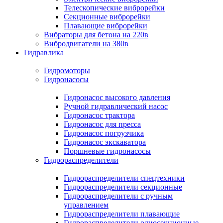
Телескопические виброрейки
Секционные виброрейки
Плавающие виброрейки
Вибраторы для бетона на 220в
Вибродвигатели на 380в
Гидравлика
Гидромоторы
Гидронасосы
Гидронасос высокого давления
Ручной гидравлический насос
Гидронасос трактора
Гидронасос для пресса
Гидронасос погрузчика
Гидронасос экскаватора
Поршневые гидронасосы
Гидрораспределители
Гидрораспределители спецтехники
Гидрораспределители секционные
Гидрораспределители с ручным
управлением
Гидрораспределители плавающие
Гидрораспределители односекционные