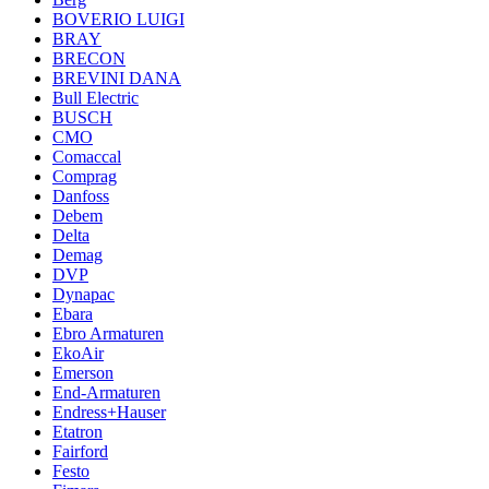
BOVERIO LUIGI
BRAY
BRECON
BREVINI DANA
Bull Electric
BUSCH
CMO
Comaccal
Comprag
Danfoss
Debem
Delta
Demag
DVP
Dynapac
Ebara
Ebro Armaturen
EkoAir
Emerson
End-Armaturen
Endress+Hauser
Etatron
Fairford
Festo