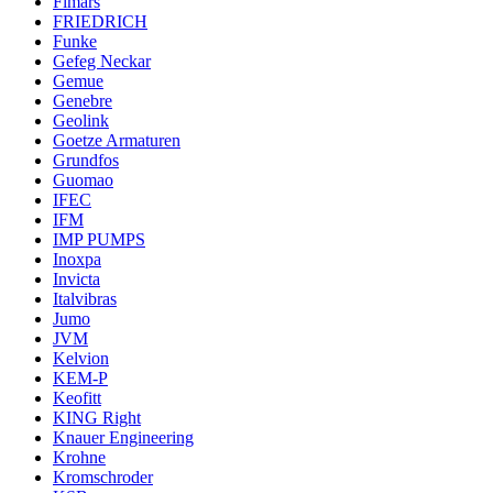
Fimars
FRIEDRICH
Funke
Gefeg Neckar
Gemue
Genebre
Geolink
Goetze Armaturen
Grundfos
Guomao
IFEC
IFM
IMP PUMPS
Inoxpa
Invicta
Italvibras
Jumo
JVM
Kelvion
KEM-P
Keofitt
KING Right
Knauer Engineering
Krohne
Kromschroder