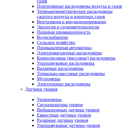
газов
Портативные расходомеры воздуха и газов
Термоанемометрические расходомеры
сжатого воздуха и инертных газов
Вентиляция и кондиционирование
Экология и гидрометеорология
Пищевая промышленность
Водоснабжение
Сельское хозяйство
Промышленная автоматика
Электромагнитные расходомеры
Кориолисовые (массовые) расходомеры
Ультразвуковые расходомеры
Вихревые расходомеры
Термально-массовые расходомеры
Мутномеры
Электронные расходомеры
Датчики уровня
Уровнемеры
Сигнализаторы уровня
Вибрационные датчики уровня
Емкостные датчики уровня
Радарные датчики уровня
Ультразвуковые датчики уровня