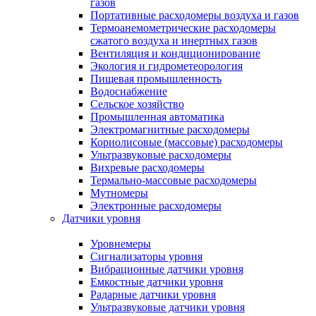
газов
Портативные расходомеры воздуха и газов
Термоанемометрические расходомеры
сжатого воздуха и инертных газов
Вентиляция и кондиционирование
Экология и гидрометеорология
Пищевая промышленность
Водоснабжение
Сельское хозяйство
Промышленная автоматика
Электромагнитные расходомеры
Кориолисовые (массовые) расходомеры
Ультразвуковые расходомеры
Вихревые расходомеры
Термально-массовые расходомеры
Мутномеры
Электронные расходомеры
Датчики уровня
Уровнемеры
Сигнализаторы уровня
Вибрационные датчики уровня
Емкостные датчики уровня
Радарные датчики уровня
Ультразвуковые датчики уровня