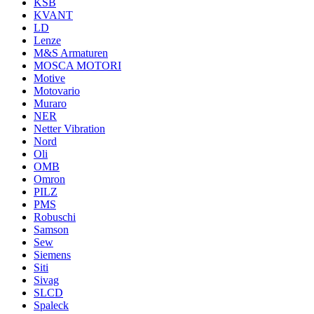
KSB
KVANT
LD
Lenze
M&S Armaturen
MOSCA MOTORI
Motive
Motovario
Muraro
NER
Netter Vibration
Nord
Oli
OMB
Omron
PILZ
PMS
Robuschi
Samson
Sew
Siemens
Siti
Sivag
SLCD
Spaleck