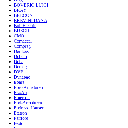
BOVERIO LUIGI
BRAY
BRECON
BREVINI DANA
Bull Electric
BUSCH
CMO
Comaccal
Comprag
Danfoss
Debem
Delta
Demag
DVP
Dynapac
Ebara
Ebro Armaturen
EkoAir
Emerson
End-Armaturen
Endress+Hauser
Etatron
Fairford
Festo