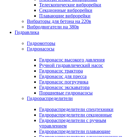
Телескопические виброрейки
Секционные виброрейки
Плавающие виброрейки
Вибраторы для бетона на 220в
Вибродвигатели на 380в
Гидравлика
Гидромоторы
Гидронасосы
Гидронасос высокого давления
Ручной гидравлический насос
Гидронасос трактора
Гидронасос для пресса
Гидронасос погрузчика
Гидронасос экскаватора
Поршневые гидронасосы
Гидрораспределители
Гидрораспределители спецтехники
Гидрораспределители секционные
Гидрораспределители с ручным
управлением
Гидрораспределители плавающие
Гидрораспределители односекционные