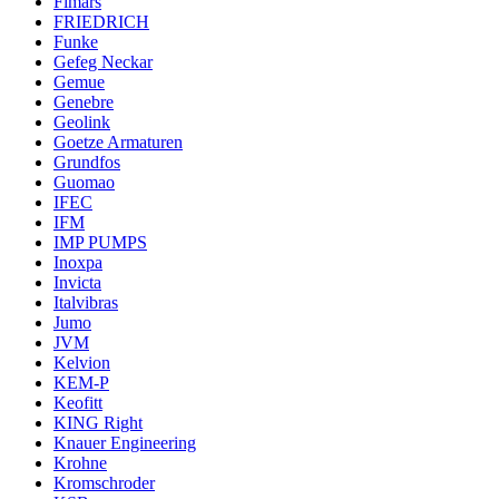
Fimars
FRIEDRICH
Funke
Gefeg Neckar
Gemue
Genebre
Geolink
Goetze Armaturen
Grundfos
Guomao
IFEC
IFM
IMP PUMPS
Inoxpa
Invicta
Italvibras
Jumo
JVM
Kelvion
KEM-P
Keofitt
KING Right
Knauer Engineering
Krohne
Kromschroder