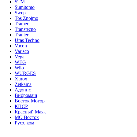
STM
Sumitomo
Swep
Tos Znojmo
Tramec
Transtecno
Tranter
Uras Techno
Vacon
Varisco
Vega
WEG
Wilo
WÜRGES
Xurox
Zetkama
Адонис
Вибромаш
Восток Мотор
КПСР
Красный Маяк
МО Восток
Русэлком