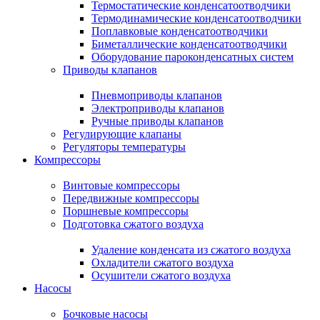
Термостатические конденсатоотводчики
Термодинамические конденсатоотводчики
Поплавковые конденсатоотводчики
Биметаллические конденсатоотводчики
Оборудование пароконденсатных систем
Приводы клапанов
Пневмоприводы клапанов
Электроприводы клапанов
Ручные приводы клапанов
Регулирующие клапаны
Регуляторы температуры
Компрессоры
Винтовые компрессоры
Передвижные компрессоры
Поршневые компрессоры
Подготовка сжатого воздуха
Удаление конденсата из сжатого воздуха
Охладители сжатого воздуха
Осушители сжатого воздуха
Насосы
Бочковые насосы