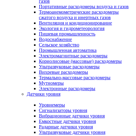
газов
Портативные расходомеры воздуха и газов
Термоанемометрические расходомеры
сжатого воздуха и инертных газов
Вентиляция и кондиционирование
Экология и гидрометеорология
Пищевая промышленность
Водоснабжение
Сельское хозяйство
Промышленная автоматика
Электромагнитные расходомеры
Кориолисовые (массовые) расходомеры
Ультразвуковые расходомеры
Вихревые расходомеры
Термально-массовые расходомеры
Мутномеры
Электронные расходомеры
Датчики уровня
Уровнемеры
Сигнализаторы уровня
Вибрационные датчики уровня
Емкостные датчики уровня
Радарные датчики уровня
Ультразвуковые датчики уровня