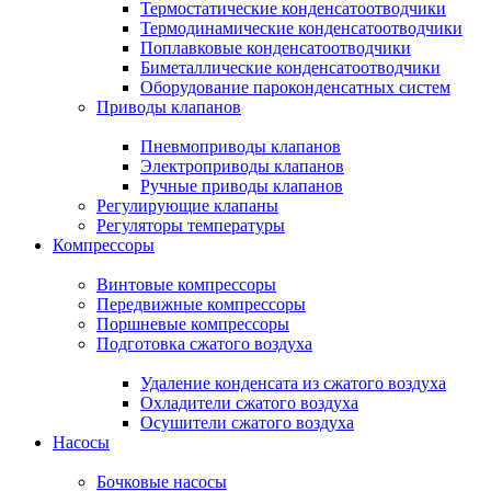
Термостатические конденсатоотводчики
Термодинамические конденсатоотводчики
Поплавковые конденсатоотводчики
Биметаллические конденсатоотводчики
Оборудование пароконденсатных систем
Приводы клапанов
Пневмоприводы клапанов
Электроприводы клапанов
Ручные приводы клапанов
Регулирующие клапаны
Регуляторы температуры
Компрессоры
Винтовые компрессоры
Передвижные компрессоры
Поршневые компрессоры
Подготовка сжатого воздуха
Удаление конденсата из сжатого воздуха
Охладители сжатого воздуха
Осушители сжатого воздуха
Насосы
Бочковые насосы