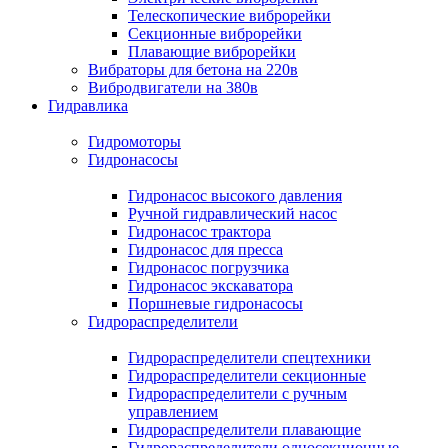
Телескопические виброрейки
Секционные виброрейки
Плавающие виброрейки
Вибраторы для бетона на 220в
Вибродвигатели на 380в
Гидравлика
Гидромоторы
Гидронасосы
Гидронасос высокого давления
Ручной гидравлический насос
Гидронасос трактора
Гидронасос для пресса
Гидронасос погрузчика
Гидронасос экскаватора
Поршневые гидронасосы
Гидрораспределители
Гидрораспределители спецтехники
Гидрораспределители секционные
Гидрораспределители с ручным
управлением
Гидрораспределители плавающие
Гидрораспределители односекционные