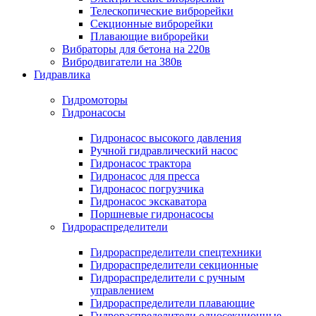
Телескопические виброрейки
Секционные виброрейки
Плавающие виброрейки
Вибраторы для бетона на 220в
Вибродвигатели на 380в
Гидравлика
Гидромоторы
Гидронасосы
Гидронасос высокого давления
Ручной гидравлический насос
Гидронасос трактора
Гидронасос для пресса
Гидронасос погрузчика
Гидронасос экскаватора
Поршневые гидронасосы
Гидрораспределители
Гидрораспределители спецтехники
Гидрораспределители секционные
Гидрораспределители с ручным
управлением
Гидрораспределители плавающие
Гидрораспределители односекционные