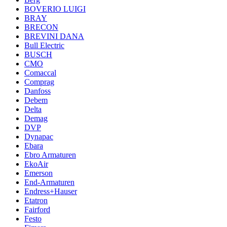
BOVERIO LUIGI
BRAY
BRECON
BREVINI DANA
Bull Electric
BUSCH
CMO
Comaccal
Comprag
Danfoss
Debem
Delta
Demag
DVP
Dynapac
Ebara
Ebro Armaturen
EkoAir
Emerson
End-Armaturen
Endress+Hauser
Etatron
Fairford
Festo