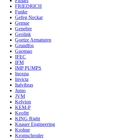
Fimars
FRIEDRICH
Funke
Gefeg Neckar
Gemue
Genebre
Geolink
Goetze Armaturen
Grundfos
Guomao
IFEC
IFM
IMP PUMPS
Inoxpa
Invicta
Italvibras
Jumo
JVM
Kelvion
KEM-P
Keofitt
KING Right
Knauer Engineering
Krohne
Kromschroder