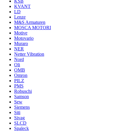
KSB
KVANT
LD
Lenze
M&S Armaturen
MOSCA MOTORI
Motive
Motovario
Muraro
NER
Netter Vibration
Nord
Oli
OMB
Omron
PILZ
PMS
Robuschi
Samson
Sew
Siemens
Siti
Sivag
SLCD
Spaleck