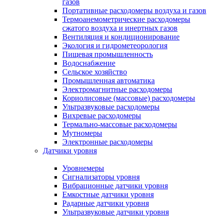
газов
Портативные расходомеры воздуха и газов
Термоанемометрические расходомеры
сжатого воздуха и инертных газов
Вентиляция и кондиционирование
Экология и гидрометеорология
Пищевая промышленность
Водоснабжение
Сельское хозяйство
Промышленная автоматика
Электромагнитные расходомеры
Кориолисовые (массовые) расходомеры
Ультразвуковые расходомеры
Вихревые расходомеры
Термально-массовые расходомеры
Мутномеры
Электронные расходомеры
Датчики уровня
Уровнемеры
Сигнализаторы уровня
Вибрационные датчики уровня
Емкостные датчики уровня
Радарные датчики уровня
Ультразвуковые датчики уровня