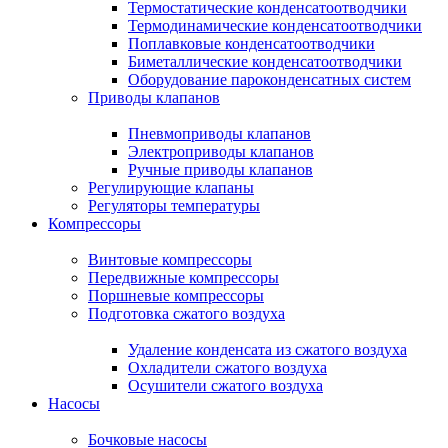
Термостатические конденсатоотводчики
Термодинамические конденсатоотводчики
Поплавковые конденсатоотводчики
Биметаллические конденсатоотводчики
Оборудование пароконденсатных систем
Приводы клапанов
Пневмоприводы клапанов
Электроприводы клапанов
Ручные приводы клапанов
Регулирующие клапаны
Регуляторы температуры
Компрессоры
Винтовые компрессоры
Передвижные компрессоры
Поршневые компрессоры
Подготовка сжатого воздуха
Удаление конденсата из сжатого воздуха
Охладители сжатого воздуха
Осушители сжатого воздуха
Насосы
Бочковые насосы