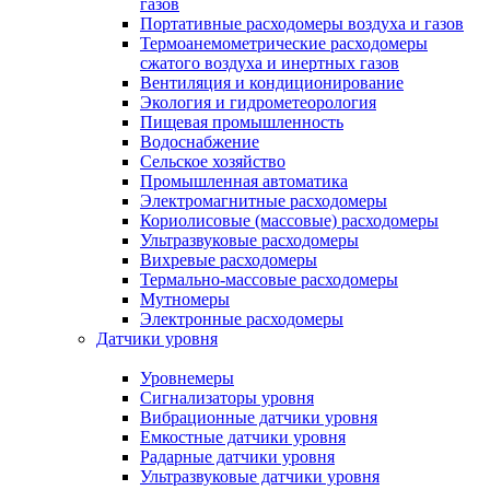
газов
Портативные расходомеры воздуха и газов
Термоанемометрические расходомеры
сжатого воздуха и инертных газов
Вентиляция и кондиционирование
Экология и гидрометеорология
Пищевая промышленность
Водоснабжение
Сельское хозяйство
Промышленная автоматика
Электромагнитные расходомеры
Кориолисовые (массовые) расходомеры
Ультразвуковые расходомеры
Вихревые расходомеры
Термально-массовые расходомеры
Мутномеры
Электронные расходомеры
Датчики уровня
Уровнемеры
Сигнализаторы уровня
Вибрационные датчики уровня
Емкостные датчики уровня
Радарные датчики уровня
Ультразвуковые датчики уровня