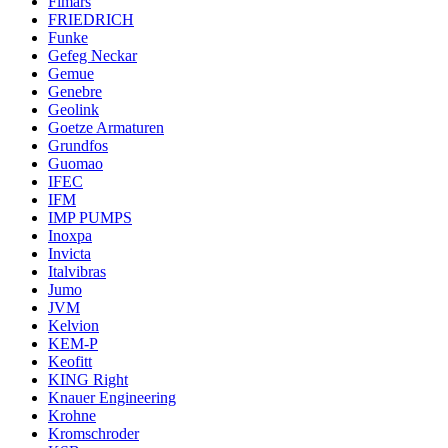
Fimars
FRIEDRICH
Funke
Gefeg Neckar
Gemue
Genebre
Geolink
Goetze Armaturen
Grundfos
Guomao
IFEC
IFM
IMP PUMPS
Inoxpa
Invicta
Italvibras
Jumo
JVM
Kelvion
KEM-P
Keofitt
KING Right
Knauer Engineering
Krohne
Kromschroder