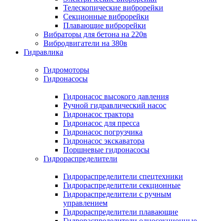
Телескопические виброрейки
Секционные виброрейки
Плавающие виброрейки
Вибраторы для бетона на 220в
Вибродвигатели на 380в
Гидравлика
Гидромоторы
Гидронасосы
Гидронасос высокого давления
Ручной гидравлический насос
Гидронасос трактора
Гидронасос для пресса
Гидронасос погрузчика
Гидронасос экскаватора
Поршневые гидронасосы
Гидрораспределители
Гидрораспределители спецтехники
Гидрораспределители секционные
Гидрораспределители с ручным
управлением
Гидрораспределители плавающие
Гидрораспределители односекционные