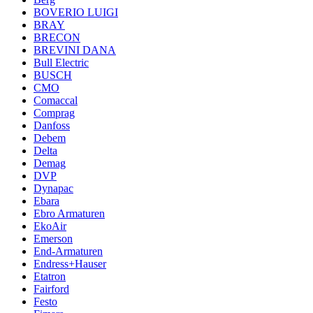
BOVERIO LUIGI
BRAY
BRECON
BREVINI DANA
Bull Electric
BUSCH
CMO
Comaccal
Comprag
Danfoss
Debem
Delta
Demag
DVP
Dynapac
Ebara
Ebro Armaturen
EkoAir
Emerson
End-Armaturen
Endress+Hauser
Etatron
Fairford
Festo