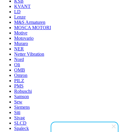
KSB
KVANT
LD
Lenze
M&S Armaturen
MOSCA MOTORI
Motive
Motovario
Muraro
NER
Netter Vibration
Nord
Oli
OMB
Omron
PILZ
PMS
Robuschi
Samson
Sew
Siemens
Siti
Sivag
SLCD
Spaleck