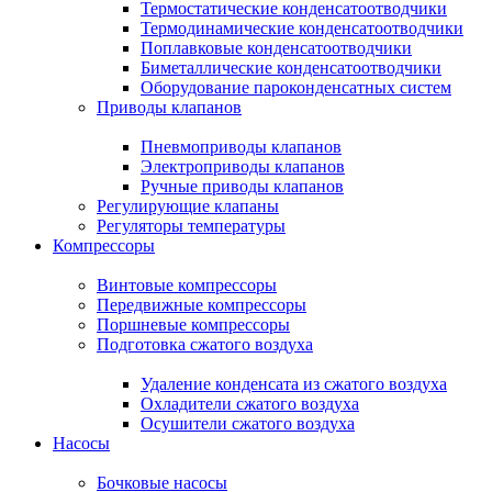
Термостатические конденсатоотводчики
Термодинамические конденсатоотводчики
Поплавковые конденсатоотводчики
Биметаллические конденсатоотводчики
Оборудование пароконденсатных систем
Приводы клапанов
Пневмоприводы клапанов
Электроприводы клапанов
Ручные приводы клапанов
Регулирующие клапаны
Регуляторы температуры
Компрессоры
Винтовые компрессоры
Передвижные компрессоры
Поршневые компрессоры
Подготовка сжатого воздуха
Удаление конденсата из сжатого воздуха
Охладители сжатого воздуха
Осушители сжатого воздуха
Насосы
Бочковые насосы